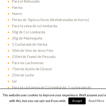
Para el Rebozado:
Harina
Huevo
Perlas de Tapioca Secas (deshidratadas en horno)
Para la salsa de col lombarda:
50g de Col Lombarda
20g de Mantequilla
1 Cucharada de Harina
50ml de Vino de Jerez Fino
250ml de Fumet de Pescado
Para las Lactonesas:
75ml de Aceite de Girasol
25ml de Leche
Sal
Para la Lactonesa de Col lombarda: 1 cucharada de
salsa de col lombarda
This website uses cookies to improve your experience. We'll assume you'r
Para la Lactonesa de Pimentón Picante: 1 cucharadita
de pimentón picante
with this, but you can opt-out if you wish.
Accept
Read More