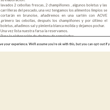
lavados 2 cebollas frescas, 2 champiñones , algunos boletus y las
carrilleras del pescado, una vez tengamos los alimentos limpios se
cortarán en brunoise, añadiremos en una sartén con AOVE
,primero las cebollas, después los champiñones y por último el
boletus, añadimos sal y pimienta blanca molida y dejamos pochar.
Una vez lista nuestra farsa la reservamos.
Para la elaboración de chutney de remolacha:
400 gramos de remolacha
e your experience. We'll assume you're ok with this, but you can opt-out if y
50 ml de AOVE
150 gr de cebolla
20 ml de agua
215 gr de azúcar moreno
1 gr de jengibre molido
2 gr de clavo de olor
7 gr de pimienta negra en grano
up de sal
150 ml de Vinagre de Jerez al Pedro Ximénez.
Calentamos el aceite en una cacerola y pochamos la cebolla, con
una pizca de sal, a fuego suave cinco minutos y removiendo.
Añadimos el resto de ingredientes, removemos y dejamos cocer a
fuego medio-bajo durante 40 minutos y con la cacerola tapada.