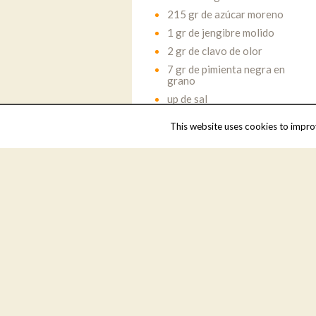
215 gr de azúcar moreno
1 gr de jengibre molido
2 gr de clavo de olor
7 gr de pimienta negra en
grano
up de sal
150 ml de Vinagre de Jerez
This website uses cookies to improv
al Pedro Ximénez.