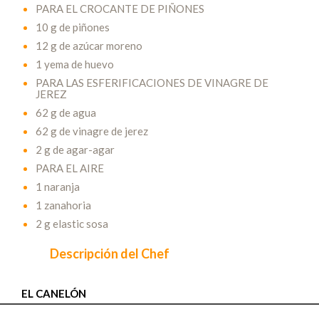
PARA EL CROCANTE DE PIÑONES
10 g de piñones
12 g de azúcar moreno
1 yema de huevo
PARA LAS ESFERIFICACIONES DE VINAGRE DE
JEREZ
62 g de agua
62 g de vinagre de jerez
2 g de agar-agar
PARA EL AIRE
1 naranja
1 zanahoria
2 g elastic sosa
Descripción del Chef
EL CANELÓN
1- Primero en una mesa de trabajo volcamos la harina y