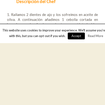
Descripción del Chef
1. Rallamos 2 dientes de ajo y los sofreímos en aceite de
oliva. A continuación añadimos 1 cebolla cortada en
brunoise y sal y fondeamos hasta que esté todo bien
cocinado. Desglasamos con 50 gr. de Vinagre de Jerez al
This website uses cookies to improve your experience. We'll assume you'r
Pedro Ximénez y añadimos 400 gr. de salsa de tomate y ½
with this, but you can opt-out if you wish.
Accept
Read More
cdta. de pimentón dulce.
2. Por último añadimos 600 gr. de guisantes y cocinamos
un par de minutos. Por otro lado, freímos un huevo por
persona.
3. Presentamos los guisantes a la flamenca añadiendo
encima un huevo frito.
Compartir
Valorar