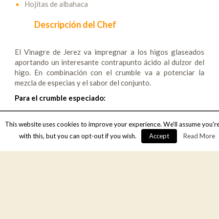
Hojitas de albahaca
Descripción del Chef
El Vinagre de Jerez va impregnar a los higos glaseados
aportando un interesante contrapunto ácido al dulzor del
higo. En combinación con el crumble va a potenciar la
mezcla de especias y el sabor del conjunto.
Para el crumble especiado:
Triturar y machacar todos los ingredientes en un bol hasta
que quede una masa homogénea. En una bandeja de horno
This website uses cookies to improve your experience. We'll assume you'r
con papel de horno extender la masa y la hornear a 160 ºC
with this, but you can opt-out if you wish.
Accept
Read More
durante 15-20 minutos, hasta que quede dorada.
Para la glasa de vinagre de Jerez:
Poner en un cazo el azúcar a caramelizar. Cuando adquiera
un color oscuro desglasar con el vinagre.
Glasear los higos cortados a la mitad en el cazo sin cocinar
en exceso. En un plato plano poner los higos superpuestos,