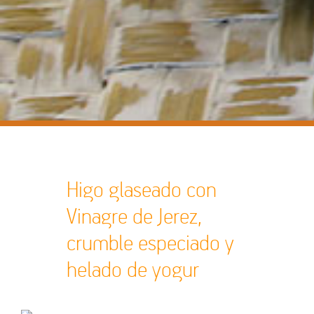
Higo glaseado con
Vinagre de Jerez,
crumble especiado y
helado de yogur