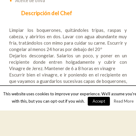
Aceite de oliva
Descripción del Chef
Limpiar los boquerones, quitándoles tripas, raspas y
cabeza, y abrirlos en dos. Lavar con agua abundante muy
fría, tratándolos con mimo para cuidar su carne. Escurrir y
congelar al menos 24 horas por debajo del 20º
Dejarlos descongelar. Salarlos un poco, y poner en un
recipiente donde entren holgadamente y cubrir con
Vinagre de Jerez. Mantener de 6 a 8 horas en vinagre
Escurrir bien el vinagre, e ir poniendo en el recipiente en
que vayamos a guardarlos sucesivas capas de boquerones,
echando sobre cada capa una pizca de sal -normalmente le
hace falta, pero hay que probarlos-, un poco de ajo picado
This website uses cookies to improve your experience. We'll assume you'r
muy pequeño, un poco de perejil picado y un buen chorreón
with this, but you can opt-out if you wish.
Accept
Read More
de aceite de oliva virgen extra
Proceder de esta manera hasta colocar todos los
boquerones. Tienen que terminar cubiertos de aceite de
oliva casi hasta cubrirlos, tal y como veis en la foto
Dejar un día en el frigo antes de consumirlos. Para