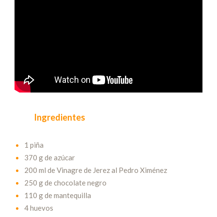
Ingredientes
1 piña
370 g de azúcar
200 ml de Vinagre de Jerez al Pedro Ximénez
250 g de chocolate negro
110 g de mantequilla
4 huevos