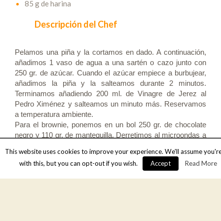
85 g de harina
Descripción del Chef
Pelamos una piña y la cortamos en dado. A continuación,
añadimos 1 vaso de agua a una sartén o cazo junto con
250 gr. de azúcar. Cuando el azúcar empiece a burbujear,
añadimos la piña y la salteamos durante 2 minutos.
Terminamos añadiendo 200 ml. de Vinagre de Jerez al
Pedro Ximénez y salteamos un minuto más. Reservamos
a temperatura ambiente.
Para el brownie, ponemos en un bol 250 gr. de chocolate
negro y 110 gr. de mantequilla. Derretimos al microondas a
temperatura media en tandas de 30 segundos. Una vez
This website uses cookies to improve your experience. We'll assume you'r
derretido, lo mezclamos todo muy bien.
with this, but you can opt-out if you wish.
Accept
Read More
En un cuenco, mezclamos 4 huevos y 120 gr. de azúcar.
Agregamos 85 gr. de harina y mezclamos de nuevo. A
continuación añadimos la mezcla de chocolate,
mezclamos una vez más e incorporamos un puñado de
nueces picadas. Integramos bien y pasamos la masa a un
recipiente apto para horno. Horneamos 35 minutos a 180º.