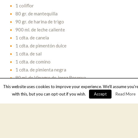
1 coliflor
80 gr. de mantequilla
90 gr. de harina de trigo
900 ml. de leche caliente
1 cdta. de canela
1 cdta. de pimentón dulce
1 cdta. de sal
1 cdta. de comino
1 cdta. de pimienta negra
80 ml. de Vinagre de Jerez Reserva
Queso en polvo
This website uses cookies to improve your experience. We'll assume you'r
with this, but you can opt-out if you wish.
Accept
Read More
Descripción del Chef
Cocemos una coliflor en agua con sal. Mientras tanto, en
un cazo con 80 gr. de mantequilla, añadimos 90 gr. de
harina de trigo. La cocinamos unos minutos. Entonces,
añadimos 900 ml. de leche caliente y removemos