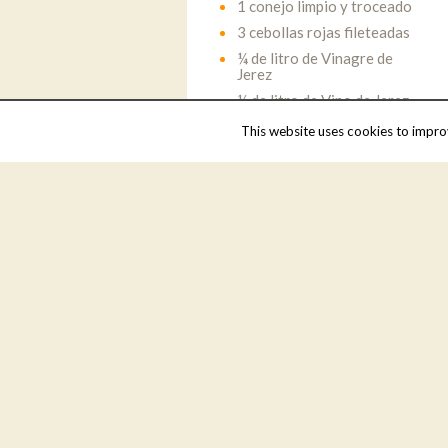
1 conejo limpio y troceado
3 cebollas rojas fileteadas
¼ de litro de Vinagre de
Jerez
¼ de litro de Vino de Jerez
This website uses cookies to improv
Compartir
Volver
También Te Puede Interesar..