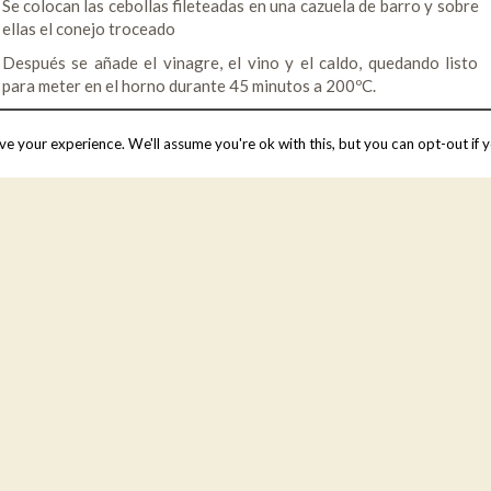
Se colocan las cebollas fileteadas en una cazuela de barro y sobre
ellas el conejo troceado
Después se añade el vinagre, el vino y el caldo, quedando listo
para meter en el horno durante 45 minutos a 200ºC.
e your experience. We'll assume you're ok with this, but you can opt-out if y
Valorar
Valora esta receta
.