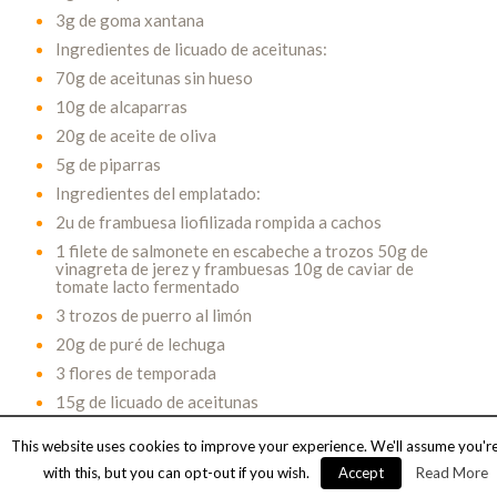
3g de goma xantana
Ingredientes de licuado de aceitunas:
70g de aceitunas sin hueso
10g de alcaparras
20g de aceite de oliva
5g de piparras
Ingredientes del emplatado:
2u de frambuesa liofilizada rompida a cachos
1 filete de salmonete en escabeche a trozos 50g de
vinagreta de jerez y frambuesas 10g de caviar de
tomate lacto fermentado
3 trozos de puerro al limón
20g de puré de lechuga
3 flores de temporada
15g de licuado de aceitunas
Ingredientes de bebida aparte:
This website uses cookies to improve your experience. We'll assume you'r
300ml de fumet
with this, but you can opt-out if you wish.
Accept
Read More
30ml ginebra