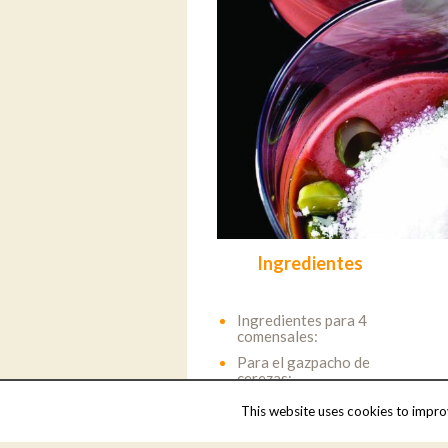
Ingredientes
Ingredientes para 4
comensales:
Para el gazpacho de
cerezas:
1 kg de tomates en rama
This website uses cookies to improv
maduro (1.100 g en sucio)
15 g de cebolla pelada y