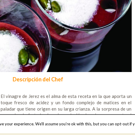
Descripción del Chef
El vinagre de Jerez es el alma de esta receta en la que aporta un
toque fresco de acidez y un fondo complejo de matices en el
paladar que tiene origen en su larga crianza. A la sorpresa de un
gazpacho de fruta le sigue la explosión de sabor que aporta el
Vinagre de Jerez.
e your experience. We'll assume you're ok with this, but you can opt-out if y
Gazpacho de cerezas: