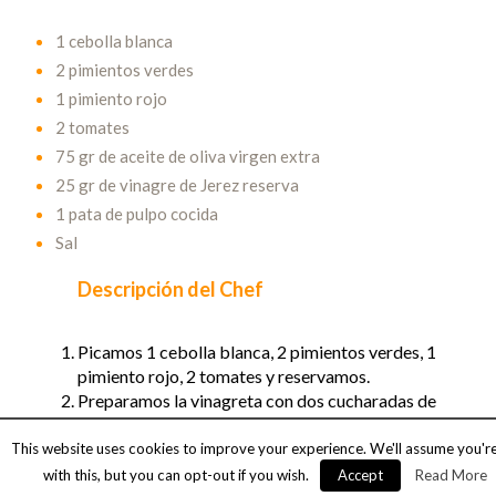
1 cebolla blanca
2 pimientos verdes
1 pimiento rojo
2 tomates
75 gr de aceite de oliva virgen extra
25 gr de vinagre de Jerez reserva
1 pata de pulpo cocida
Sal
Descripción del Chef
Picamos 1 cebolla blanca, 2 pimientos verdes, 1
pimiento rojo, 2 tomates y reservamos.
Preparamos la vinagreta con dos cucharadas de
Vinagre de Jerez Reserva, 4 cucharadas de aceite
de oliva y sal. Reservamos.
This website uses cookies to improve your experience. We'll assume you'r
Cortamos en rodaja una pata de pulpo cocida y
with this, but you can opt-out if you wish.
Accept
Read More