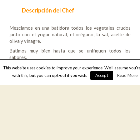
Descripción del Chef
Mezclamos en una batidora todos los vegetales crudos
junto con el yogur natural, el orégano, la sal, aceite de
oliva y vinagre.
Batimos muy bien hasta que se unifiquen todos los
sabores.
Probamos y rectificamos el sabor, si hace falta añadir mas
This website uses cookies to improve your experience. We'll assume you'r
orégano, sal, vinagre o aceite.
with this, but you can opt-out if you wish.
Accept
Read More
Puedes incluir alguna especia mas como ajo, o pimienta.
Para terminar podemos servirla acompaña de semillas de
sésamo y un par de rábanos en rodajas, que le aportan un
toque crujiente.
Consulta la receta original en
Hashtag Saludable
Compartir